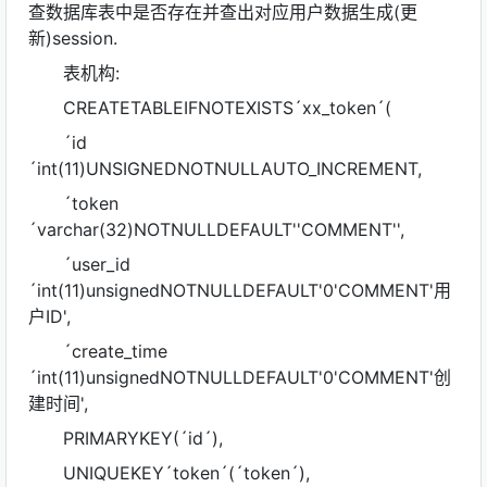
查数据库表中是否存在并查出对应用户数据生成(更
新)session.
表机构:
CREATETABLEIFNOTEXISTS´xx_token´(
´id
´int(11)UNSIGNEDNOTNULLAUTO_INCREMENT,
´token
´varchar(32)NOTNULLDEFAULT''COMMENT'',
´user_id
´int(11)unsignedNOTNULLDEFAULT'0'COMMENT'用
户ID',
´create_time
´int(11)unsignedNOTNULLDEFAULT'0'COMMENT'创
建时间',
PRIMARYKEY(´id´),
UNIQUEKEY´token´(´token´),